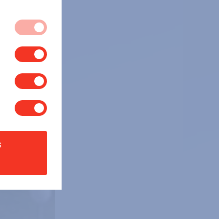
ts dans notre
ées et qui
 se connecter ou
ite Web de se
okies ou il vous
 la région pour
e Web ne
ot de passe de
rmations sur la
sur lesquels vous
grégé et donc
nces plus
s cookies
euvent partager
s
 l’usage
nts et presque