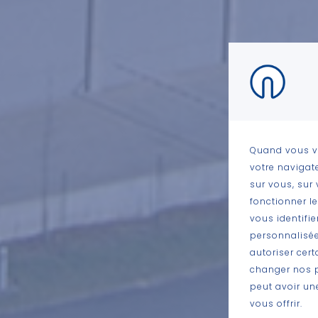
Quand vous vi
votre navigat
sur vous, sur 
fonctionner l
vous identifi
personnalisée
autoriser cert
changer nos p
peut avoir un
vous offrir.