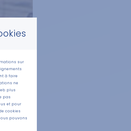
ookies
rmations sur
seignements
t à faire
mations ne
Web plus
ne pas
lus et pour
de cookies
e nous pouvons